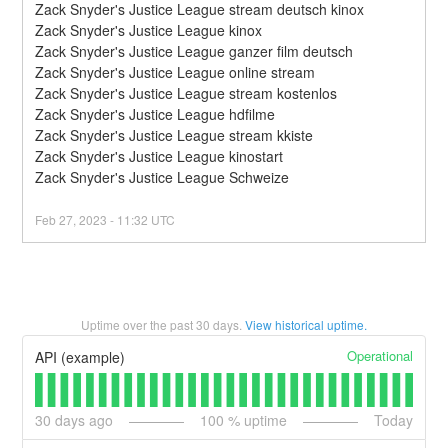
Zack Snyder's Justice League stream deutsch kinox
Zack Snyder's Justice League kinox
Zack Snyder's Justice League ganzer film deutsch
Zack Snyder's Justice League online stream
Zack Snyder's Justice League stream kostenlos
Zack Snyder's Justice League hdfilme
Zack Snyder's Justice League stream kkiste
Zack Snyder's Justice League kinostart
Zack Snyder's Justice League Schweize
Feb
27
,
2023
-
11:32
UTC
Uptime over the past
30
days.
View historical uptime.
Operational
API (example)
30
days ago
100
% uptime
Today