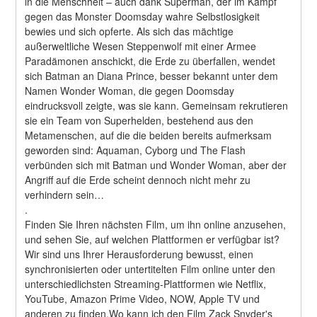
in die Menschheit – auch dank Superman, der im Kampf 
gegen das Monster Doomsday wahre Selbstlosigkeit 
bewies und sich opferte. Als sich das mächtige 
außerweltliche Wesen Steppenwolf mit einer Armee 
Paradämonen anschickt, die Erde zu überfallen, wendet 
sich Batman an Diana Prince, besser bekannt unter dem 
Namen Wonder Woman, die gegen Doomsday 
eindrucksvoll zeigte, was sie kann. Gemeinsam rekrutieren 
sie ein Team von Superhelden, bestehend aus den 
Metamenschen, auf die die beiden bereits aufmerksam 
geworden sind: Aquaman, Cyborg und The Flash 
verbünden sich mit Batman und Wonder Woman, aber der 
Angriff auf die Erde scheint dennoch nicht mehr zu 
verhindern sein… 
.
Finden Sie Ihren nächsten Film, um ihn online anzusehen, 
und sehen Sie, auf welchen Plattformen er verfügbar ist?
Wir sind uns Ihrer Herausforderung bewusst, einen 
synchronisierten oder untertitelten Film online unter den 
unterschiedlichsten Streaming-Plattformen wie Netflix, 
YouTube, Amazon Prime Video, NOW, Apple TV und 
anderen zu finden.Wo kann ich den Film Zack Snyder's 