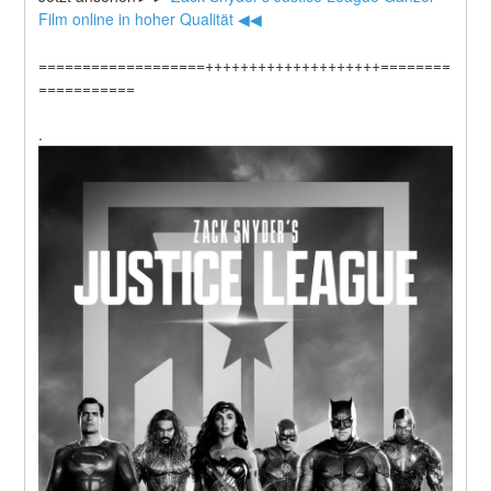
Film online in hoher Qualität ◀◀
===================++++++++++++++++++++========
===========
.